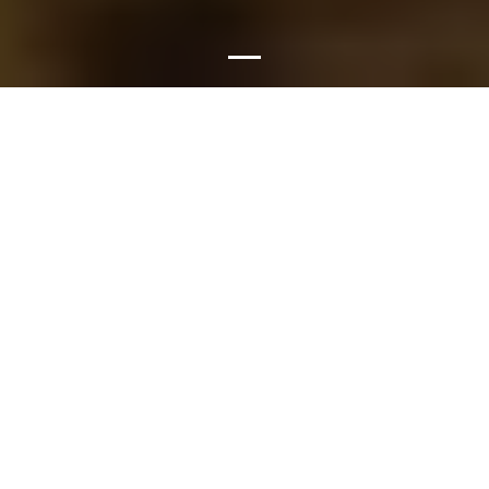
ROUTE 66 PIZZA, GRILL
& BEER
Uživajte u vrhunskim pizzama, burgerima i
specijalitetima s roštilja, uz pažljivo odabranu ponudu
piva koja upotpunjuje gastronomski doživljaj. Naša
misija je pružiti Vam kvalitetu, okus i uslugu koju
zaslužujete – u ugodnom ambijentu ili na Vašoj adresi.